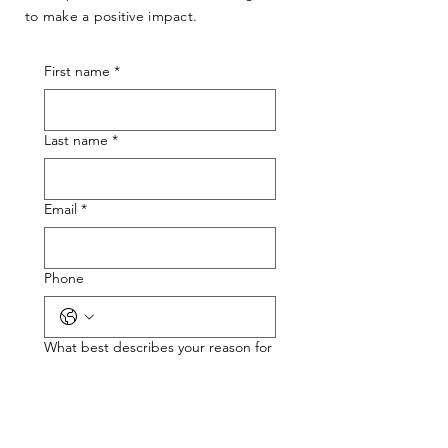
to make a positive impact.
First name
*
Last name
*
Email
*
Phone
What best describes your reason for
reaching out?
*
If you need support, what type