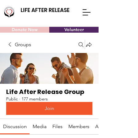
LIFE AFTER RELEASE
Donate Now
Volunteer
Groups
Life After Release Group
Public
·
177 members
Join
Discussion
Media
Files
Members
About