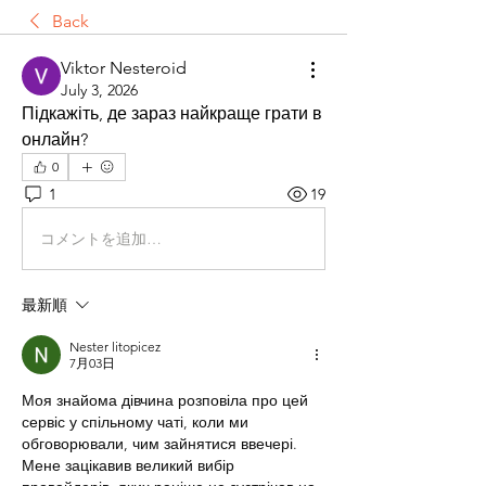
Back
Viktor Nesteroid
July 3, 2026
Підкажіть, де зараз найкраще грати в 
онлайн?
0
1
19
コメントを追加…
最新順
Nester litopicez
7月03日
Моя знайома дівчина розповіла про цей 
сервіс у спільному чаті, коли ми 
обговорювали, чим зайнятися ввечері. 
Мене зацікавив великий вибір 