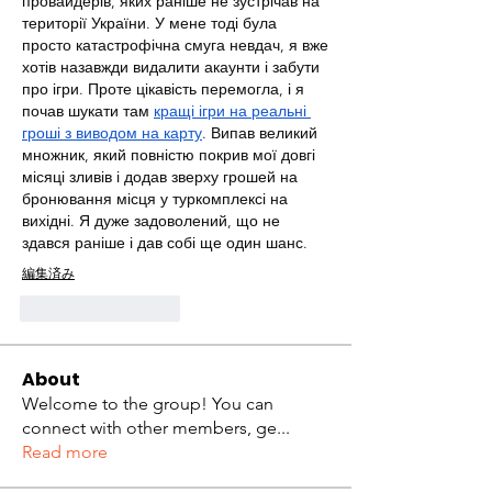
провайдерів, яких раніше не зустрічав на 
території України. У мене тоді була 
просто катастрофічна смуга невдач, я вже 
хотів назавжди видалити акаунти і забути 
про ігри. Проте цікавість перемогла, і я 
почав шукати там 
кращі ігри на реальні 
гроші з виводом на карту
. Випав великий 
множник, який повністю покрив мої довгі 
місяці зливів і додав зверху грошей на 
бронювання місця у туркомплексі на 
вихідні. Я дуже задоволений, що не 
здався раніше і дав собі ще один шанс.
編集済み
いいね！
返信
About
Welcome to the group! You can
connect with other members, ge
...
Read more