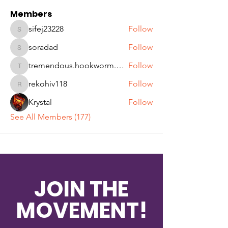
Members
sifej23228
Follow
sifej23228
soradad
Follow
soradad
tremendous.hookworm.qjqw
Follow
tremendous.hookworm.qjqw
rekohiv118
Follow
rekohiv118
Krystal
Follow
See All Members (177)
JOIN THE
MOVEMENT!